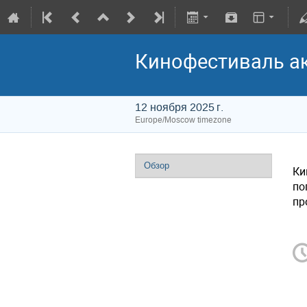
Кинофестиваль ак
12 ноября 2025 г.
Europe/Moscow timezone
Обзор
Ки
по
пр